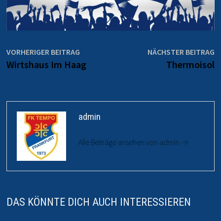
Beitrags-
Vorheriger
N
VORHERIGER BEITRAG
NÄCHSTER BEITRAG
Beitrag:
Be
Wirtshaus Im Haag
Thermoisol
Navigation
admin
Alle Beiträge ansehen von admin →
DAS KÖNNTE DICH AUCH INTERESSIEREN