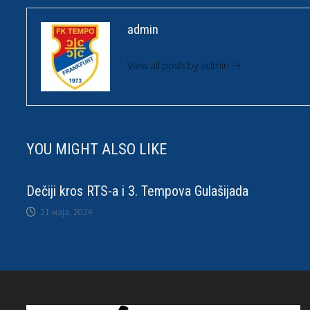
admin
View all posts by admin →
YOU MIGHT ALSO LIKE
Dečiji kros RTS-a i 3. Tempova Gulašijada
21 маја, 2024